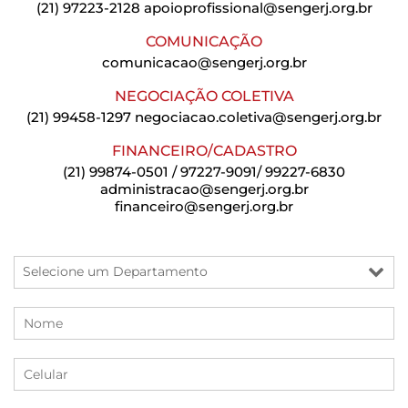
(21) 97223-2128
apoioprofissional@sengerj.org.br
COMUNICAÇÃO
comunicacao@sengerj.org.br
NEGOCIAÇÃO COLETIVA
(21) 99458-1297
negociacao.coletiva@sengerj.org.br
FINANCEIRO/CADASTRO
(21) 99874-0501 / 97227-9091/ 99227-6830
administracao@sengerj.org.br
financeiro@sengerj.org.br