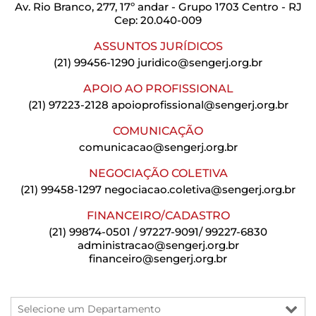
Av. Rio Branco, 277, 17º andar - Grupo 1703 Centro - RJ
Cep: 20.040-009
ASSUNTOS JURÍDICOS
(21) 99456-1290
juridico@sengerj.org.br
APOIO AO PROFISSIONAL
(21) 97223-2128
apoioprofissional@sengerj.org.br
COMUNICAÇÃO
comunicacao@sengerj.org.br
NEGOCIAÇÃO COLETIVA
(21) 99458-1297
negociacao.coletiva@sengerj.org.br
FINANCEIRO/CADASTRO
(21) 99874-0501 / 97227-9091/ 99227-6830
administracao@sengerj.org.br
financeiro@sengerj.org.br