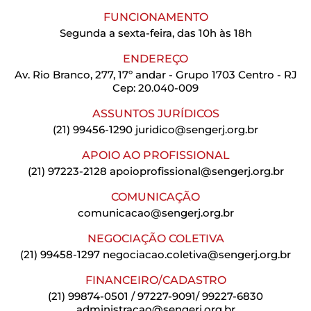
FUNCIONAMENTO
Segunda a sexta-feira, das 10h às 18h
ENDEREÇO
Av. Rio Branco, 277, 17º andar - Grupo 1703 Centro - RJ
Cep: 20.040-009
ASSUNTOS JURÍDICOS
(21) 99456-1290
juridico@sengerj.org.br
APOIO AO PROFISSIONAL
(21) 97223-2128
apoioprofissional@sengerj.org.br
COMUNICAÇÃO
comunicacao@sengerj.org.br
NEGOCIAÇÃO COLETIVA
(21) 99458-1297
negociacao.coletiva@sengerj.org.br
FINANCEIRO/CADASTRO
(21) 99874-0501 / 97227-9091/ 99227-6830
administracao@sengerj.org.br