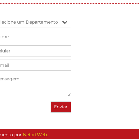
vimento por
NetartWeb
.