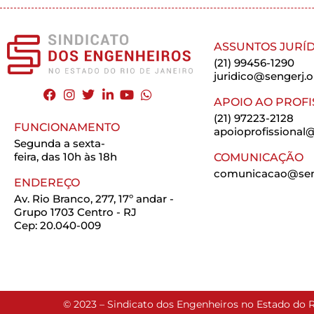
ASSUNTOS JURÍD
(21) 99456-1290
juridico@sengerj.o
APOIO AO PROFI
(21) 97223-2128
FUNCIONAMENTO
apoioprofissional@
Segunda a sexta-
feira, das 10h às 18h
COMUNICAÇÃO
comunicacao@seng
ENDEREÇO
Av. Rio Branco, 277, 17º andar -
Grupo 1703 Centro - RJ
Cep: 20.040-009
© 2023 – Sindicato dos Engenheiros no Estado do R