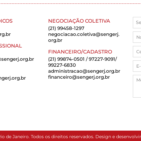
ICOS
NEGOCIAÇÃO COLETIVA
(21) 99458-1297
rg.br
negociacao.coletiva@sengerj.
org.br
SSIONAL
FINANCEIRO/CADASTRO
sengerj.org.br
(21) 99874-0501 / 97227-9091/
99227-6830
administracao@sengerj.org.br
financeiro@sengerj.org.br
erj.org.br
io de Janeiro. Todos os direitos reservados. Design e desenvol