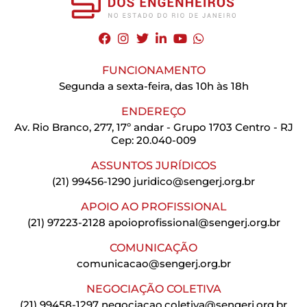
FUNCIONAMENTO
Segunda a sexta-feira, das 10h às 18h
ENDEREÇO
Av. Rio Branco, 277, 17º andar - Grupo 1703 Centro - RJ
Cep: 20.040-009
ASSUNTOS JURÍDICOS
(21) 99456-1290
juridico@sengerj.org.br
APOIO AO PROFISSIONAL
(21) 97223-2128
apoioprofissional@sengerj.org.br
COMUNICAÇÃO
comunicacao@sengerj.org.br
NEGOCIAÇÃO COLETIVA
(21) 99458-1297
negociacao.coletiva@sengerj.org.br