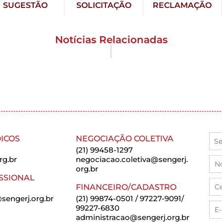
SUGESTÃO
SOLICITAÇÃO
RECLAMAÇÃO
Notícias Relacionadas
ICOS
NEGOCIAÇÃO COLETIVA
(21) 99458-1297
rg.br
negociacao.coletiva@sengerj.
org.br
SSIONAL
FINANCEIRO/CADASTRO
sengerj.org.br
(21) 99874-0501 / 97227-9091/
99227-6830
administracao@sengerj.org.br