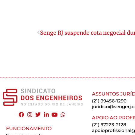
Senge RJ suspende cota negocial du
ASSUNTOS JURÍD
(21) 99456-1290
juridico@sengerj.o
APOIO AO PROFI
(21) 97223-2128
FUNCIONAMENTO
apoioprofissional@