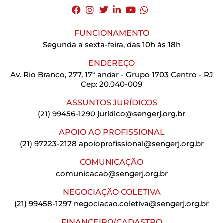
FUNCIONAMENTO
Segunda a sexta-feira, das 10h às 18h
ENDEREÇO
Av. Rio Branco, 277, 17º andar - Grupo 1703 Centro - RJ
Cep: 20.040-009
ASSUNTOS JURÍDICOS
(21) 99456-1290
juridico@sengerj.org.br
APOIO AO PROFISSIONAL
(21) 97223-2128
apoioprofissional@sengerj.org.br
COMUNICAÇÃO
comunicacao@sengerj.org.br
NEGOCIAÇÃO COLETIVA
(21) 99458-1297
negociacao.coletiva@sengerj.org.br
FINANCEIRO/CADASTRO