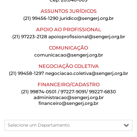
ASSUNTOS JURÍDICOS
(21) 99456-1290
juridico@sengerj.org.br
APOIO AO PROFISSIONAL
(21) 97223-2128
apoioprofissional@sengerj.org.br
COMUNICAÇÃO
comunicacao@sengerj.org.br
NEGOCIAÇÃO COLETIVA
(21) 99458-1297
negociacao.coletiva@sengerj.org.br
FINANCEIRO/CADASTRO
(21) 99874-0501 / 97227-9091/ 99227-6830
administracao@sengerj.org.br
financeiro@sengerj.org.br