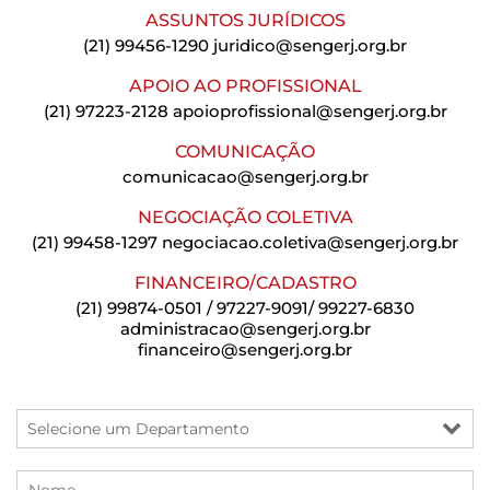
ASSUNTOS JURÍDICOS
(21) 99456-1290
juridico@sengerj.org.br
APOIO AO PROFISSIONAL
(21) 97223-2128
apoioprofissional@sengerj.org.br
COMUNICAÇÃO
comunicacao@sengerj.org.br
NEGOCIAÇÃO COLETIVA
(21) 99458-1297
negociacao.coletiva@sengerj.org.br
FINANCEIRO/CADASTRO
(21) 99874-0501 / 97227-9091/ 99227-6830
administracao@sengerj.org.br
financeiro@sengerj.org.br