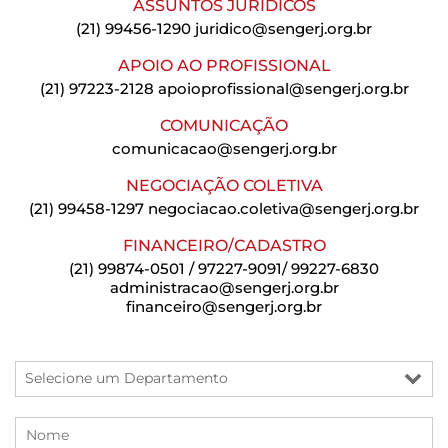
ASSUNTOS JURÍDICOS
(21) 99456-1290
juridico@sengerj.org.br
APOIO AO PROFISSIONAL
(21) 97223-2128
apoioprofissional@sengerj.org.br
COMUNICAÇÃO
comunicacao@sengerj.org.br
NEGOCIAÇÃO COLETIVA
(21) 99458-1297
negociacao.coletiva@sengerj.org.br
FINANCEIRO/CADASTRO
(21) 99874-0501 / 97227-9091/ 99227-6830
administracao@sengerj.org.br
financeiro@sengerj.org.br