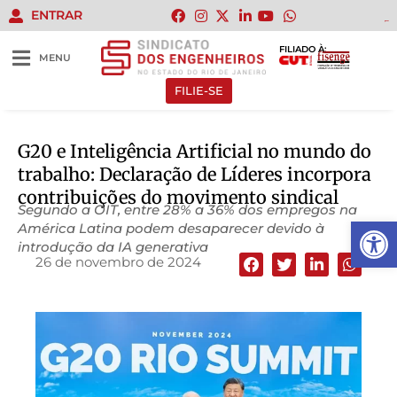
ENTRAR
gacor
gacor
gacor
gacor
gacor
FILIADO À:
MENU
FILIE-SE
G20 e Inteligência Artificial no mundo do
trabalho: Declaração de Líderes incorpora
contribuições do movimento sindical
Segundo a OIT, entre 28% a 36% dos empregos na
Abrir 
América Latina podem desaparecer devido à
introdução da IA generativa
26 de novembro de 2024