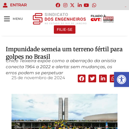
ENTRAR
gacor
gacor
gacor
gacor
gacor
FILIADO À:
MENU
FILIE-SE
Impunidade semeia um terreno fértil para
golpes no Brasil
Chico Teixeira expõe como a aberração da anistia
conecta 1964 a 2022 e alerta: sem mudanças, os
Abrir 
erros podem se perpetuar
25 de novembro de 2024