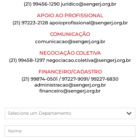
(21) 99456-1290
juridico@sengerj.org.br
APOIO AO PROFISSIONAL
(21) 97223-2128
apoioprofissional@sengerj.org.br
COMUNICAÇÃO
comunicacao@sengerj.org.br
NEGOCIAÇÃO COLETIVA
(21) 99458-1297
negociacao.coletiva@sengerj.org.br
FINANCEIRO/CADASTRO
(21) 99874-0501 / 97227-9091/ 99227-6830
administracao@sengerj.org.br
financeiro@sengerj.org.br