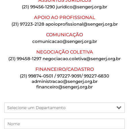
ASSUNTOS JURÍDICOS
(21) 99456-1290
juridico@sengerj.org.br
APOIO AO PROFISSIONAL
(21) 97223-2128
apoioprofissional@sengerj.org.br
COMUNICAÇÃO
comunicacao@sengerj.org.br
NEGOCIAÇÃO COLETIVA
(21) 99458-1297
negociacao.coletiva@sengerj.org.br
FINANCEIRO/CADASTRO
(21) 99874-0501 / 97227-9091/ 99227-6830
administracao@sengerj.org.br
financeiro@sengerj.org.br