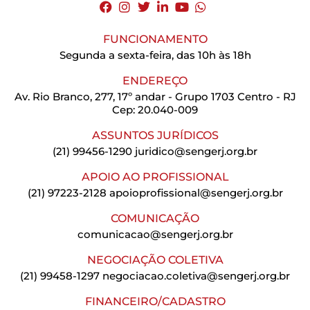
FUNCIONAMENTO
Segunda a sexta-feira, das 10h às 18h
ENDEREÇO
Av. Rio Branco, 277, 17º andar - Grupo 1703 Centro - RJ
Cep: 20.040-009
ASSUNTOS JURÍDICOS
(21) 99456-1290
juridico@sengerj.org.br
APOIO AO PROFISSIONAL
(21) 97223-2128
apoioprofissional@sengerj.org.br
COMUNICAÇÃO
comunicacao@sengerj.org.br
NEGOCIAÇÃO COLETIVA
(21) 99458-1297
negociacao.coletiva@sengerj.org.br
FINANCEIRO/CADASTRO