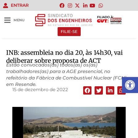
ENTRAR
FILIADO À:
MENU
FILIE-SE
INB: assembleia no dia 20, às 14h30, vai
deliberar sobre proposta de ACT
Estão convocados(as) todos(as) os(as)
trabalhadores(as) para a AGE presencial, no
Abrir 
refeitório da Fábrica de Combustível Nuclear (FCN),
em Resende.
15 de dezembro de 2022