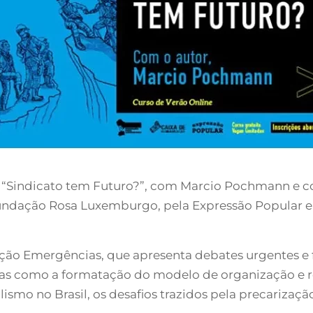
so “Sindicato tem Futuro?”, com Marcio Pochmann e co
 Fundação Rosa Luxemburgo, pela Expressão Popular e 
oleção Emergências, que apresenta debates urgentes
emas como a formatação do modelo de organização e r
ismo no Brasil, os desafios trazidos pela precarização