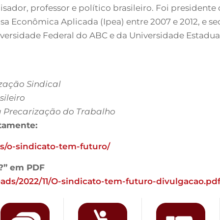
dor, professor e político brasileiro. Foi president
sa Econômica Aplicada (Ipea) entre 2007 e 2012, e se
iversidade Federal do ABC e da Universidade Estadu
ização Sindical
ileiro
a Precarização do Trabalho
itamente:
s/o-sindicato-tem-futuro/
o?” em PDF
oads/2022/11/O-sindicato-tem-futuro-divulgacao.pd