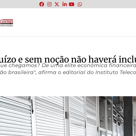
:
juízo e sem noção não haverá inc
que chegamos? De uma elite econômica financeira
rasileira", afirma o editorial do Instituto Telec