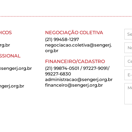
ICOS
NEGOCIAÇÃO COLETIVA
(21) 99458-1297
rg.br
negociacao.coletiva@sengerj.
org.br
SSIONAL
FINANCEIRO/CADASTRO
sengerj.org.br
(21) 99874-0501 / 97227-9091/
99227-6830
administracao@sengerj.org.br
financeiro@sengerj.org.br
erj.org.br