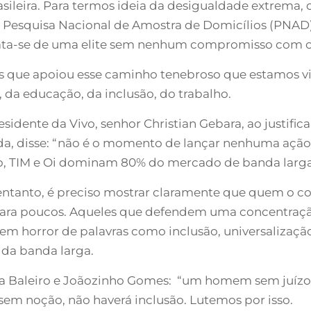
ileira. Para termos ideia da desigualdade extrema
 Pesquisa Nacional de Amostra de Domicílios (PNAD),
ata-se de uma elite sem nenhum compromisso com o 
s que apoiou esse caminho tenebroso que estamos vi
da educação, da inclusão, do trabalho.
ente da Vivo, senhor Christian Gebara, ao justificar
a, disse: “não é o momento de lançar nenhuma ação 
aro, TIM e Oi dominam 80% do mercado de banda larg
o entanto, é preciso mostrar claramente que quem o 
ara poucos. Aqueles que defendem uma concentraçã
tem horror de palavras como inclusão, universalização
 da banda larga.
ca Baleiro e Joãozinho Gomes: “um homem sem juíz
sem noção, não haverá inclusão. Lutemos por isso.