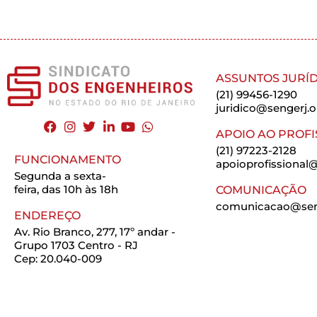
ASSUNTOS JURÍD
(21) 99456-1290
juridico@sengerj.o
APOIO AO PROFI
(21) 97223-2128
FUNCIONAMENTO
apoioprofissional@
Segunda a sexta-
feira, das 10h às 18h
COMUNICAÇÃO
comunicacao@seng
ENDEREÇO
Av. Rio Branco, 277, 17º andar -
Grupo 1703 Centro - RJ
Cep: 20.040-009