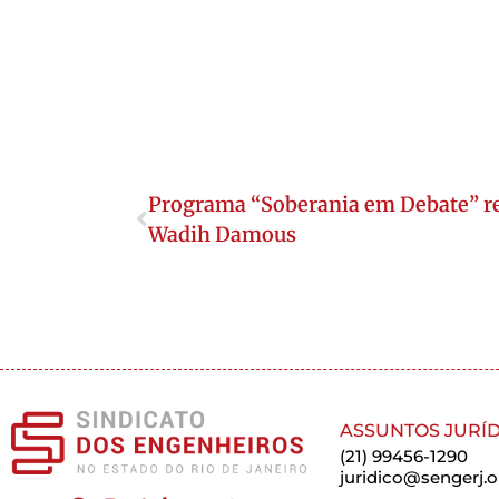
Programa “Soberania em Debate” re
Wadih Damous
ASSUNTOS JURÍD
(21) 99456-1290
juridico@sengerj.o