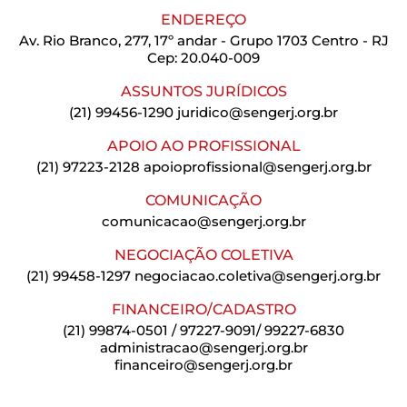
ENDEREÇO
Av. Rio Branco, 277, 17º andar - Grupo 1703 Centro - RJ
Cep: 20.040-009
ASSUNTOS JURÍDICOS
(21) 99456-1290
juridico@sengerj.org.br
APOIO AO PROFISSIONAL
(21) 97223-2128
apoioprofissional@sengerj.org.br
COMUNICAÇÃO
comunicacao@sengerj.org.br
NEGOCIAÇÃO COLETIVA
(21) 99458-1297
negociacao.coletiva@sengerj.org.br
FINANCEIRO/CADASTRO
(21) 99874-0501 / 97227-9091/ 99227-6830
administracao@sengerj.org.br
financeiro@sengerj.org.br