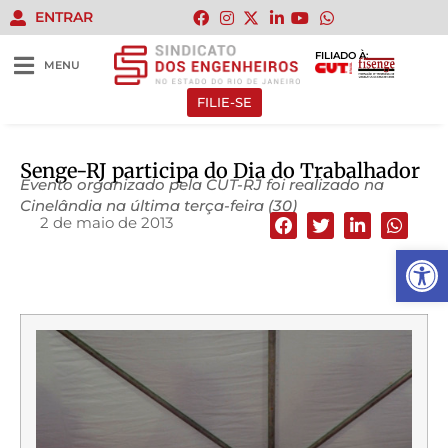
ENTRAR
FILIADO À:
MENU
FILIE-SE
Senge-RJ participa do Dia do Trabalhador
Evento organizado pela CUT-RJ foi realizado na
Cinelândia na última terça-feira (30)
2 de maio de 2013
Abrir 