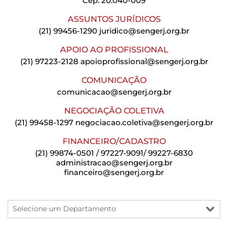
Cep: 20.040-009
ASSUNTOS JURÍDICOS
(21) 99456-1290
juridico@sengerj.org.br
APOIO AO PROFISSIONAL
(21) 97223-2128
apoioprofissional@sengerj.org.br
COMUNICAÇÃO
comunicacao@sengerj.org.br
NEGOCIAÇÃO COLETIVA
(21) 99458-1297
negociacao.coletiva@sengerj.org.br
FINANCEIRO/CADASTRO
(21) 99874-0501 / 97227-9091/ 99227-6830
administracao@sengerj.org.br
financeiro@sengerj.org.br