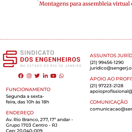
Montagens para assembleia virtual
ASSUNTOS JURÍD
(21) 99456-1290
juridico@sengerj.o
APOIO AO PROFI
(21) 97223-2128
FUNCIONAMENTO
apoioprofissional@
Segunda a sexta-
feira, das 10h às 18h
COMUNICAÇÃO
comunicacao@seng
ENDEREÇO
Av. Rio Branco, 277, 17º andar -
Grupo 1703 Centro - RJ
Cep: 20.040-009