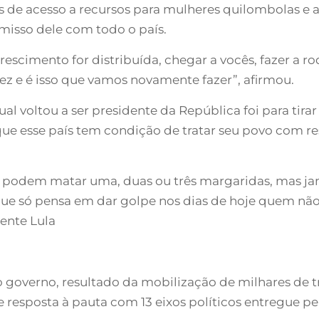
ais de acesso a recursos para mulheres quilombolas e
isso dele com todo o país.
 crescimento for distribuída, chegar a vocês, fazer a 
ez e é isso que vamos novamente fazer”, afirmou.
ual voltou a ser presidente da República foi para tira
que esse país tem condição de tratar seu povo com res
tas podem matar uma, duas ou três margaridas, mas ja
que só pensa em dar golpe nos dias de hoje quem nã
ente Lula
o governo, resultado da mobilização de milhares de t
, e resposta à pauta com 13 eixos políticos entregue 