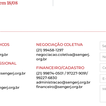
 em 18/08
ICOS
NEGOCIAÇÃO COLETIVA
(21) 99458-1297
rg.br
negociacao.coletiva@sengerj.
org.br
SSIONAL
FINANCEIRO/CADASTRO
sengerj.org.br
(21) 99874-0501 / 97227-9091/
99227-6830
administracao@sengerj.org.br
financeiro@sengerj.org.br
erj.org.br