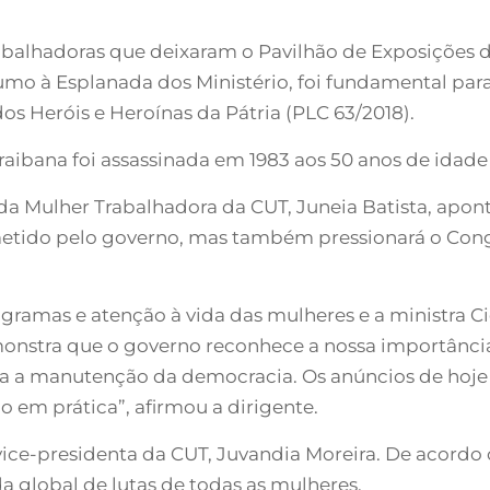
abalhadoras que deixaram o Pavilhão de Exposições
mo à Esplanada dos Ministério, foi fundamental para
dos Heróis e Heroínas da Pátria (PLC 63/2018).
paraibana foi assassinada em 1983 aos 50 anos de idade
 da Mulher Trabalhadora da CUT, Juneia Batista, apon
tido pelo governo, mas também pressionará o Congr
ogramas e atenção à vida das mulheres e a ministra 
onstra que o governo reconhece a nossa importância
ra a manutenção da democracia. Os anúncios de hoj
o em prática”, afirmou a dirigente.
e-presidenta da CUT, Juvandia Moreira. De acordo c
a global de lutas de todas as mulheres.