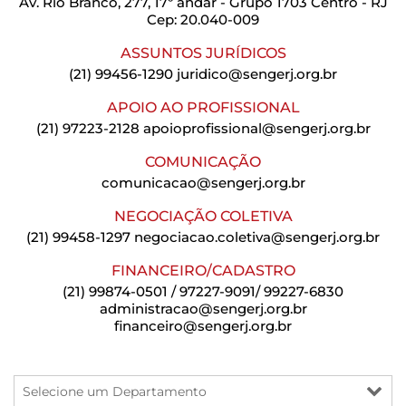
Av. Rio Branco, 277, 17º andar - Grupo 1703 Centro - RJ
Cep: 20.040-009
ASSUNTOS JURÍDICOS
(21) 99456-1290
juridico@sengerj.org.br
APOIO AO PROFISSIONAL
(21) 97223-2128
apoioprofissional@sengerj.org.br
COMUNICAÇÃO
comunicacao@sengerj.org.br
NEGOCIAÇÃO COLETIVA
(21) 99458-1297
negociacao.coletiva@sengerj.org.br
FINANCEIRO/CADASTRO
(21) 99874-0501 / 97227-9091/ 99227-6830
administracao@sengerj.org.br
financeiro@sengerj.org.br