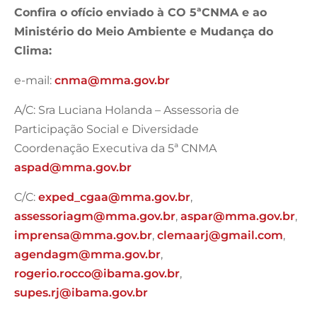
Confira o ofício enviado à CO 5ªCNMA e ao
Ministério do Meio Ambiente e Mudança do
Clima:
e-mail:
cnma@mma.gov.br
A/C: Sra Luciana Holanda – Assessoria de
Participação Social e Diversidade
Coordenação Executiva da 5ª CNMA
aspad@mma.gov.br
C/C:
exped_cgaa@mma.gov.br
,
assessoriagm@mma.gov.br
,
aspar@mma.gov.br
,
imprensa@mma.gov.br
,
clemaarj@gmail.com
,
agendagm@mma.gov.br
,
rogerio.rocco@ibama.gov.br
,
supes.rj@ibama.gov.br