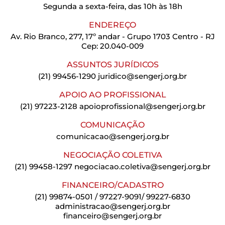
Segunda a sexta-feira, das 10h às 18h
ENDEREÇO
Av. Rio Branco, 277, 17º andar - Grupo 1703 Centro - RJ
Cep: 20.040-009
ASSUNTOS JURÍDICOS
(21) 99456-1290
juridico@sengerj.org.br
APOIO AO PROFISSIONAL
(21) 97223-2128
apoioprofissional@sengerj.org.br
COMUNICAÇÃO
comunicacao@sengerj.org.br
NEGOCIAÇÃO COLETIVA
(21) 99458-1297
negociacao.coletiva@sengerj.org.br
FINANCEIRO/CADASTRO
(21) 99874-0501 / 97227-9091/ 99227-6830
administracao@sengerj.org.br
financeiro@sengerj.org.br