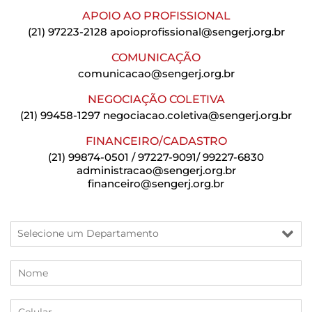
APOIO AO PROFISSIONAL
(21) 97223-2128
apoioprofissional@sengerj.org.br
COMUNICAÇÃO
comunicacao@sengerj.org.br
NEGOCIAÇÃO COLETIVA
(21) 99458-1297
negociacao.coletiva@sengerj.org.br
FINANCEIRO/CADASTRO
(21) 99874-0501 / 97227-9091/ 99227-6830
administracao@sengerj.org.br
financeiro@sengerj.org.br