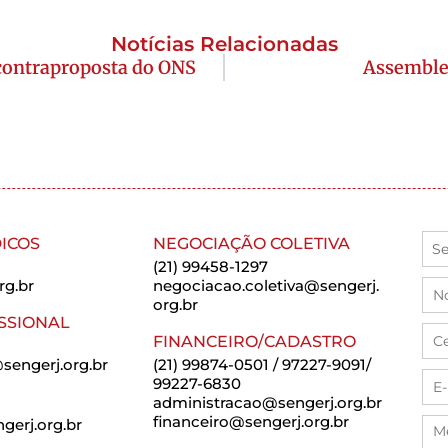
Notícias Relacionadas
 contraproposta do ONS
Assemble
ICOS
NEGOCIAÇÃO COLETIVA
(21) 99458-1297
rg.br
negociacao.coletiva@sengerj.
org.br
SSIONAL
FINANCEIRO/CADASTRO
sengerj.org.br
(21) 99874-0501 / 97227-9091/
99227-6830
administracao@sengerj.org.br
financeiro@sengerj.org.br
erj.org.br