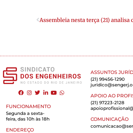
Assembleia nesta terça (21) analisa
ASSUNTOS JURÍD
(21) 99456-1290
juridico@sengerj.o
APOIO AO PROFI
(21) 97223-2128
FUNCIONAMENTO
apoioprofissional@
Segunda a sexta-
feira, das 10h às 18h
COMUNICAÇÃO
comunicacao@seng
ENDEREÇO