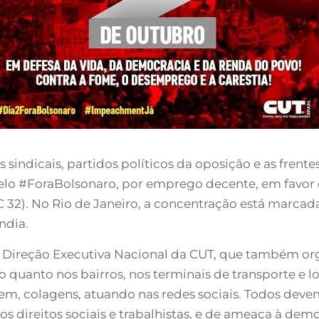
s sindicais, partidos políticos da oposição e as fren
lo #ForaBolsonaro, por emprego decente, em favor da
C 32). No Rio de Janeiro, a concentração está marcad
ndia.
 Direção Executiva Nacional da CUT, que também organ
o quanto nos bairros, nos terminais de transporte e l
m, colagens, atuando nas redes sociais. Todos devem 
os direitos sociais e trabalhistas, e de ameaça à demo