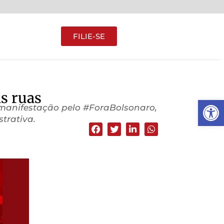
FILIE-SE
as ruas
Abrir 
a manifestação pelo #ForaBolsonaro,
trativa.