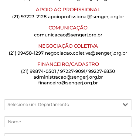
APOIO AO PROFISSIONAL
(21) 97223-2128
apoioprofissional@sengerj.org.br
COMUNICAÇÃO
comunicacao@sengerj.org.br
NEGOCIAÇÃO COLETIVA
(21) 99458-1297
negociacao.coletiva@sengerj.org.br
FINANCEIRO/CADASTRO
(21) 99874-0501 / 97227-9091/ 99227-6830
administracao@sengerj.org.br
financeiro@sengerj.org.br