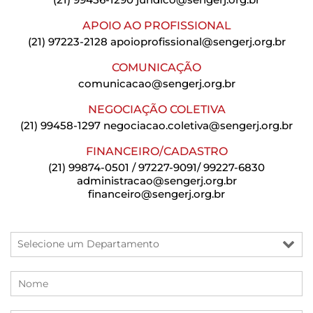
APOIO AO PROFISSIONAL
(21) 97223-2128
apoioprofissional@sengerj.org.br
COMUNICAÇÃO
comunicacao@sengerj.org.br
NEGOCIAÇÃO COLETIVA
(21) 99458-1297
negociacao.coletiva@sengerj.org.br
FINANCEIRO/CADASTRO
(21) 99874-0501 / 97227-9091/ 99227-6830
administracao@sengerj.org.br
financeiro@sengerj.org.br