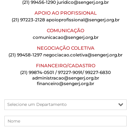
(21) 99456-1290
juridico@sengerj.org.br
APOIO AO PROFISSIONAL
(21) 97223-2128
apoioprofissional@sengerj.org.br
COMUNICAÇÃO
comunicacao@sengerj.org.br
NEGOCIAÇÃO COLETIVA
(21) 99458-1297
negociacao.coletiva@sengerj.org.br
FINANCEIRO/CADASTRO
(21) 99874-0501 / 97227-9091/ 99227-6830
administracao@sengerj.org.br
financeiro@sengerj.org.br