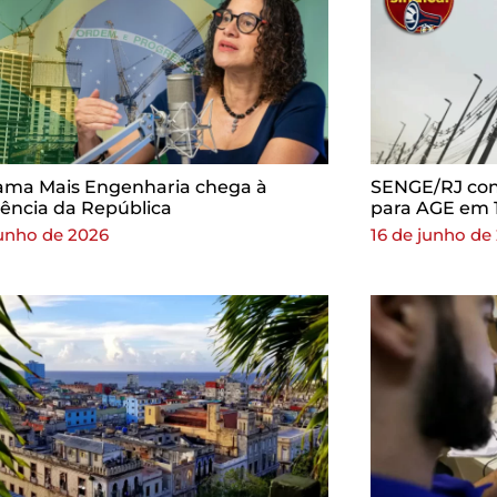
ama Mais Engenharia chega à
SENGE/RJ con
ência da República
para AGE em 
junho de 2026
16 de junho de