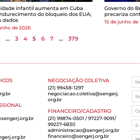
lidade infantil aumenta em Cuba
Governo do Bra
ndurecimento do bloqueio dos EUA;
precariza con
s dados
15 de junho de
junho de 2026
1
…
3
4
5
6
7
…
379
ICOS
NEGOCIAÇÃO COLETIVA
(21) 99458-1297
rg.br
negociacao.coletiva@sengerj.
org.br
SSIONAL
FINANCEIRO/CADASTRO
sengerj.org.br
(21) 99874-0501 / 97227-9091/
99227-6830
administracao@sengerj.org.br
financeiro@sengerj.org.br
erj.org.br