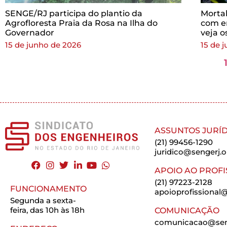
SENGE/RJ participa do plantio da
Morta
Agrofloresta Praia da Rosa na Ilha do
com e
Governador
veja o
15 de junho de 2026
15 de 
ASSUNTOS JURÍD
(21) 99456-1290
juridico@sengerj.o
APOIO AO PROFI
(21) 97223-2128
FUNCIONAMENTO
apoioprofissional@
Segunda a sexta-
feira, das 10h às 18h
COMUNICAÇÃO
comunicacao@seng