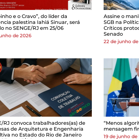
inho e o Cravo”, do líder da
Assine o mani
ência palestina Iahiá Sinuar, será
SGB na Políti
do no SENGE/RJ em 25/06
Críticos prot
Senado
junho de 2026
22 de junho de
/RJ convoca trabalhadores(as) de
“Menos algori
sas de Arquitetura e Engenharia
mensagem fin
tiva no Estado do Rio de Janeiro
19 de junho de