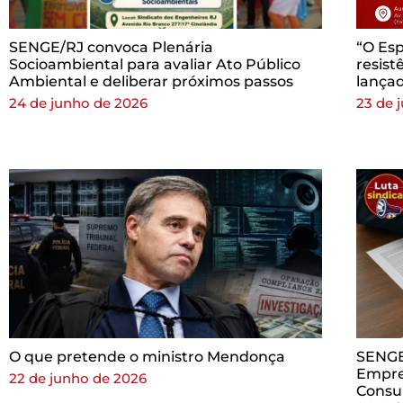
SENGE/RJ convoca Plenária
“O Esp
Socioambiental para avaliar Ato Público
resist
Ambiental e deliberar próximos passos
lança
24 de junho de 2026
23 de 
O que pretende o ministro Mendonça
SENGE
Empre
22 de junho de 2026
Consul