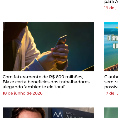
para 
19 de 
Com faturamento de R$ 600 milhões,
Glaube
Blaze corta benefícios dos trabalhadores
sem re
alegando ‘ambiente eleitoral’
possív
18 de junho de 2026
17 de 