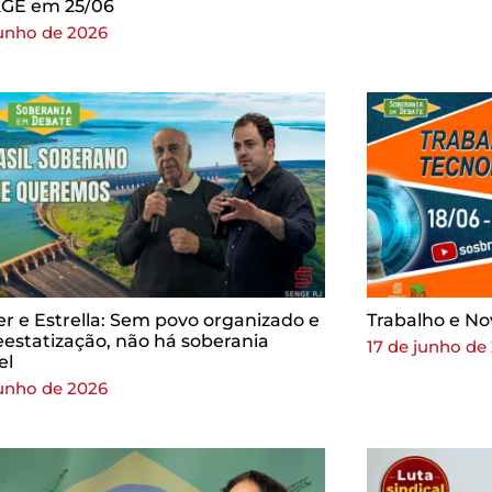
AGE em 25/06
junho de 2026
r e Estrella: Sem povo organizado e
Trabalho e No
estatização, não há soberania
17 de junho de
el
junho de 2026