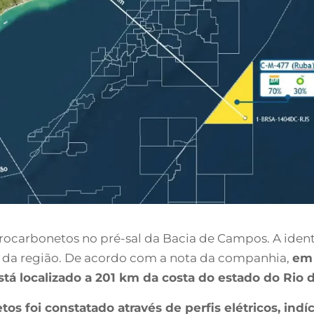
drocarbonetos no pré-sal da Bacia de Campos. A iden
4 da região. De acordo com a nota da companhia,
em 
á localizado a 201 km da costa do estado do Rio d
os foi constatado através de perfis elétricos, ind