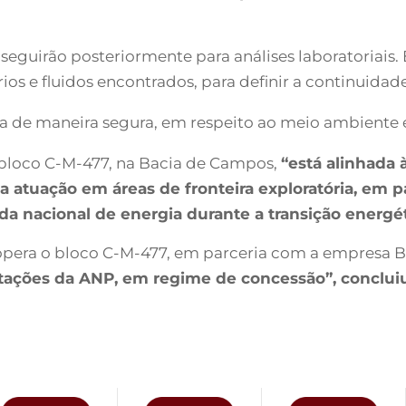
guirão posteriormente para análises laboratoriais. É
rios e fluidos encontrados, para definir a continuidad
da de maneira segura, em respeito ao meio ambiente 
o bloco C-M-477, na Bacia de Campos,
“está alinhada 
a atuação em áreas de fronteira exploratória, em 
 nacional de energia durante a transição energét
opera o bloco C-M-477, em parceria com a empresa BP
itações da ANP, em regime de concessão”, concluiu