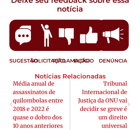
Deixe seu feedback sobre essa
notícia
SUGESTÃO
SOLICITAÇÃO
RECLAMAÇÃO
ELOGIO
DENÚNCIA
Notícias Relacionadas
Média anual de
Tribunal
assassinatos de
Internacional de
quilombolas entre
Justiça da ONU vai
2018 e 2022 é
decidir se greve é
quase o dobro dos
um direito
10 anos anteriores
universal