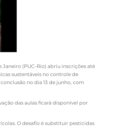
 Janeiro (PUC-Rio) abriu inscrições até
gicas sustentáveis no controle de
e conclusão no dia 13 de junho, com
avação das aulas ficará disponível por
colas. O desafio é substituir pesticidas