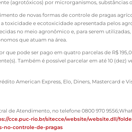
nte (agrotóxicos) por microrganismos, substâncias o
imento de novas formas de controle de pragas agríco
 a toxicidade e ecotoxicidade apresentada pelos agr
hecidas no meio agronômico e, para serem utilizadas
ônomos que atuam na área.
or que pode ser pago em quatro parcelas de R$ 195,0
uente(s). Também é possível parcelar em até 10 (dez) 
dito American Express, Elo, Diners, Mastercard e Vis
ntral de Atendimento, no telefone 0800 970 9556;What
ps://cce.puc-rio.br/sitecce/website/website.dll/fol
is-no-controle-de-pragas