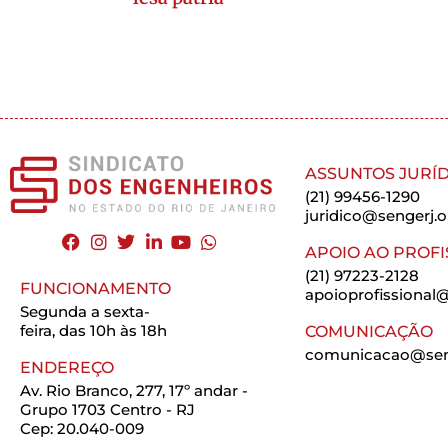
ASSUNTOS JURÍD
(21) 99456-1290
juridico@sengerj.o
APOIO AO PROFI
(21) 97223-2128
FUNCIONAMENTO
apoioprofissional@
Segunda a sexta-
feira, das 10h às 18h
COMUNICAÇÃO
comunicacao@seng
ENDEREÇO
Av. Rio Branco, 277, 17º andar -
Grupo 1703 Centro - RJ
Cep: 20.040-009