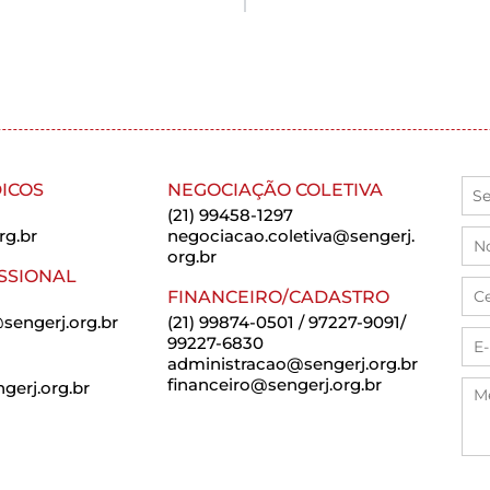
ICOS
NEGOCIAÇÃO COLETIVA
(21) 99458-1297
rg.br
negociacao.coletiva@sengerj.
org.br
SSIONAL
FINANCEIRO/CADASTRO
sengerj.org.br
(21) 99874-0501 / 97227-9091/
99227-6830
administracao@sengerj.org.br
financeiro@sengerj.org.br
erj.org.br