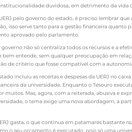
onstitucionalidade duvidosa, em detrimento da vida
 UERJ pelo governo do estado, é preciso lembrar que
ão, isso serve tanto para a gestão financeira quanto
mento aprovado pelo parlamento.
o governo não só centraliza todos os recursos e a efe
ue bem entende, sem qualquer preocupação em relaç
oção de critério que fosse compatível com a autonom
ado incluiu as receitas e despesas da UERJ no caixa 
nanceira da universidade. Enquanto o Tesouro execu
muitos. Mas, agora, com a reiterada, abusiva e exp
iversidade, o tema exige uma nova abordagem, a part
UERJ gasta, o que continua em patamares bastante ra
omo o seu orçamento é executado, pois só uma unive