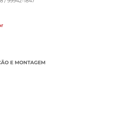
08 / 99942-1847
br
AÇÃO E MONTAGEM