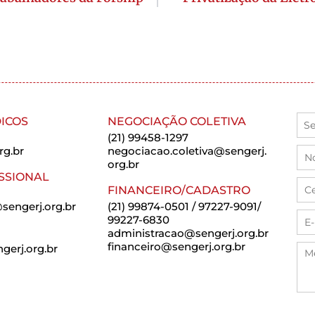
ICOS
NEGOCIAÇÃO COLETIVA
(21) 99458-1297
rg.br
negociacao.coletiva@sengerj.
org.br
SSIONAL
FINANCEIRO/CADASTRO
sengerj.org.br
(21) 99874-0501 / 97227-9091/
99227-6830
administracao@sengerj.org.br
financeiro@sengerj.org.br
erj.org.br