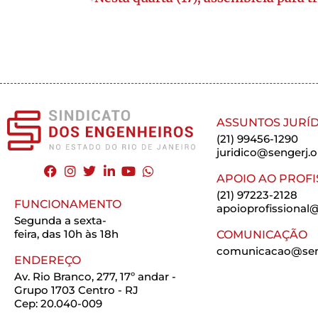
ASSUNTOS JURÍD
(21) 99456-1290
juridico@sengerj.o
APOIO AO PROFI
(21) 97223-2128
FUNCIONAMENTO
apoioprofissional@
Segunda a sexta-
feira, das 10h às 18h
COMUNICAÇÃO
comunicacao@seng
ENDEREÇO
Av. Rio Branco, 277, 17º andar -
Grupo 1703 Centro - RJ
Cep: 20.040-009