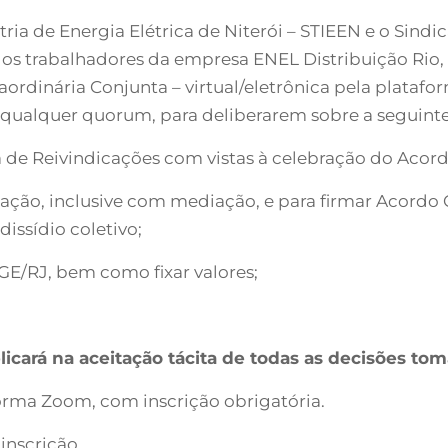
ria de Energia Elétrica de Niterói – STIEEN e o Sind
s trabalhadores da empresa ENEL Distribuição Rio, s
rdinária Conjunta – virtual/eletrônica pela platafor
om qualquer quorum, para deliberarem sobre a seguint
ta de Reivindicações com vistas à celebração do Acor
iação, inclusive com mediação, e para firmar Acordo
dissídio coletivo;
GE/RJ, bem como fixar valores;
icará na aceitação tácita de todas as decisões tom
forma Zoom, com inscrição obrigatória.
inscrição.