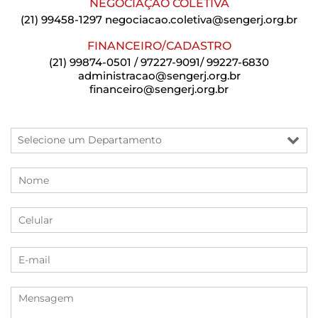
NEGOCIAÇÃO COLETIVA
(21) 99458-1297
negociacao.coletiva@sengerj.org.br
FINANCEIRO/CADASTRO
(21) 99874-0501 / 97227-9091/ 99227-6830
administracao@sengerj.org.br
financeiro@sengerj.org.br