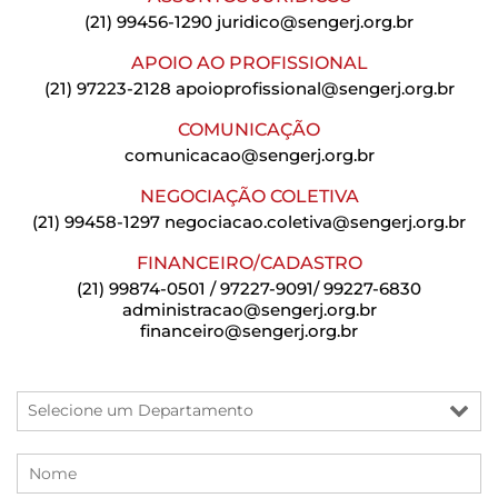
(21) 99456-1290
juridico@sengerj.org.br
APOIO AO PROFISSIONAL
(21) 97223-2128
apoioprofissional@sengerj.org.br
COMUNICAÇÃO
comunicacao@sengerj.org.br
NEGOCIAÇÃO COLETIVA
(21) 99458-1297
negociacao.coletiva@sengerj.org.br
FINANCEIRO/CADASTRO
(21) 99874-0501 / 97227-9091/ 99227-6830
administracao@sengerj.org.br
financeiro@sengerj.org.br