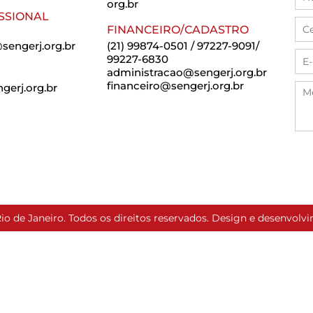
org.br
SSIONAL
FINANCEIRO/CADASTRO
sengerj.org.br
(21) 99874-0501 / 97227-9091/
99227-6830
administracao@sengerj.org.br
financeiro@sengerj.org.br
erj.org.br
io de Janeiro. Todos os direitos reservados. Design e desenvol