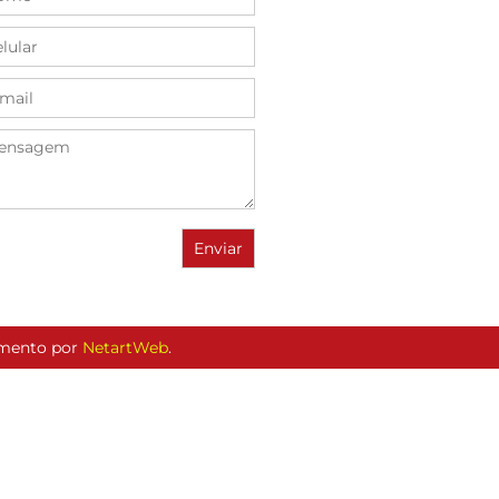
vimento por
NetartWeb
.