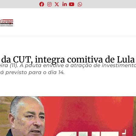
:
 da CUT, integra comitiva de Lul
ra (11). A pauta envolve a atração de investimento
á previsto para o dia 14.