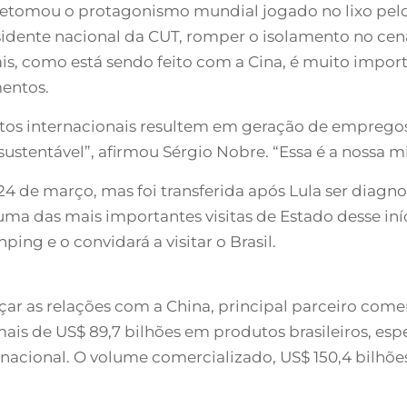
l retomou o protagonismo mundial jogado no lixo pel
sidente nacional da CUT, romper o isolamento no cená
erais, como está sendo feito com a Cina, é muito imp
mentos.
ntos internacionais resultem em geração de empregos
ustentável”, afirmou Sérgio Nobre. “Essa é a nossa mis
24 de março, mas foi transferida após Lula ser dia
uma das mais importantes visitas de Estado desse iní
ping e o convidará a visitar o Brasil.
nçar as relações com a China, principal parceiro come
ais de US$ 89,7 bilhões em produtos brasileiros, esp
nacional. O volume comercializado, US$ 150,4 bilhões