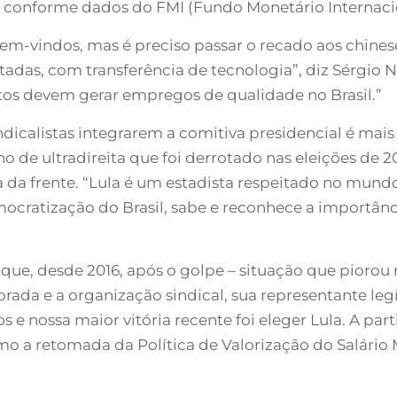
 conforme dados do FMI (Fundo Monetário Internacio
m-vindos, mas é preciso passar o recado aos chineses
itadas, com transferência de tecnologia”, diz Sérgio 
tos devem gerar empregos de qualidade no Brasil.”
ndicalistas integrarem a comitiva presidencial é ma
 de ultradireita que foi derrotado nas eleições de 2
a da frente. “Lula é um estadista respeitado no mund
cratização do Brasil, sabe e reconhece a importância
que, desde 2016, após o golpe – situação que piorou 
norada e a organização sindical, sua representante le
s e nossa maior vitória recente foi eleger Lula. A par
omo a retomada da Política de Valorização do Salário 