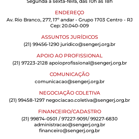
Segunda a sexta-feira, das 10h às 18h
ENDEREÇO
Av. Rio Branco, 277, 17º andar - Grupo 1703 Centro - RJ
Cep: 20.040-009
ASSUNTOS JURÍDICOS
(21) 99456-1290
juridico@sengerj.org.br
APOIO AO PROFISSIONAL
(21) 97223-2128
apoioprofissional@sengerj.org.br
COMUNICAÇÃO
comunicacao@sengerj.org.br
NEGOCIAÇÃO COLETIVA
(21) 99458-1297
negociacao.coletiva@sengerj.org.br
FINANCEIRO/CADASTRO
(21) 99874-0501 / 97227-9091/ 99227-6830
administracao@sengerj.org.br
financeiro@sengerj.org.br