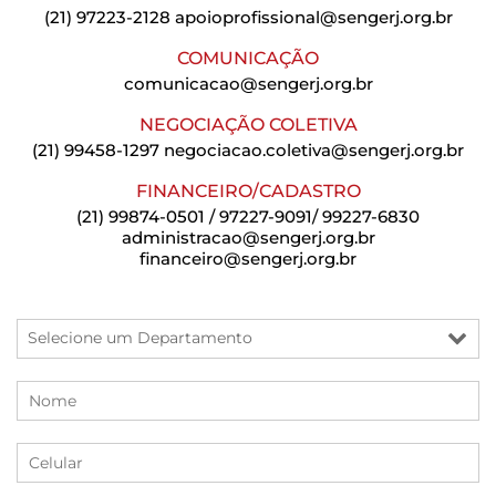
(21) 97223-2128
apoioprofissional@sengerj.org.br
COMUNICAÇÃO
comunicacao@sengerj.org.br
NEGOCIAÇÃO COLETIVA
(21) 99458-1297
negociacao.coletiva@sengerj.org.br
FINANCEIRO/CADASTRO
(21) 99874-0501 / 97227-9091/ 99227-6830
administracao@sengerj.org.br
financeiro@sengerj.org.br