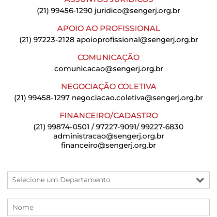
(21) 99456-1290
juridico@sengerj.org.br
APOIO AO PROFISSIONAL
(21) 97223-2128
apoioprofissional@sengerj.org.br
COMUNICAÇÃO
comunicacao@sengerj.org.br
NEGOCIAÇÃO COLETIVA
(21) 99458-1297
negociacao.coletiva@sengerj.org.br
FINANCEIRO/CADASTRO
(21) 99874-0501 / 97227-9091/ 99227-6830
administracao@sengerj.org.br
financeiro@sengerj.org.br