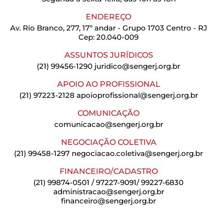
ENDEREÇO
Av. Rio Branco, 277, 17º andar - Grupo 1703 Centro - RJ
Cep: 20.040-009
ASSUNTOS JURÍDICOS
(21) 99456-1290
juridico@sengerj.org.br
APOIO AO PROFISSIONAL
(21) 97223-2128
apoioprofissional@sengerj.org.br
COMUNICAÇÃO
comunicacao@sengerj.org.br
NEGOCIAÇÃO COLETIVA
(21) 99458-1297
negociacao.coletiva@sengerj.org.br
FINANCEIRO/CADASTRO
(21) 99874-0501 / 97227-9091/ 99227-6830
administracao@sengerj.org.br
financeiro@sengerj.org.br