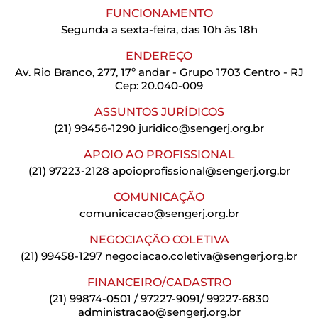
FUNCIONAMENTO
Segunda a sexta-feira, das 10h às 18h
ENDEREÇO
Av. Rio Branco, 277, 17º andar - Grupo 1703 Centro - RJ
Cep: 20.040-009
ASSUNTOS JURÍDICOS
(21) 99456-1290
juridico@sengerj.org.br
APOIO AO PROFISSIONAL
(21) 97223-2128
apoioprofissional@sengerj.org.br
COMUNICAÇÃO
comunicacao@sengerj.org.br
NEGOCIAÇÃO COLETIVA
(21) 99458-1297
negociacao.coletiva@sengerj.org.br
FINANCEIRO/CADASTRO
(21) 99874-0501 / 97227-9091/ 99227-6830
administracao@sengerj.org.br