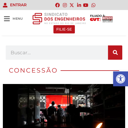
ENTRAR
FILIADO À:
MENU
FILIE-SE
CONCESSÃO
Abrir 