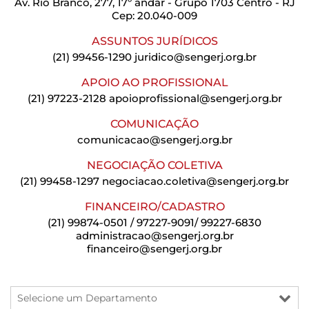
Av. Rio Branco, 277, 17º andar - Grupo 1703 Centro - RJ
Cep: 20.040-009
ASSUNTOS JURÍDICOS
(21) 99456-1290
juridico@sengerj.org.br
APOIO AO PROFISSIONAL
(21) 97223-2128
apoioprofissional@sengerj.org.br
COMUNICAÇÃO
comunicacao@sengerj.org.br
NEGOCIAÇÃO COLETIVA
(21) 99458-1297
negociacao.coletiva@sengerj.org.br
FINANCEIRO/CADASTRO
(21) 99874-0501 / 97227-9091/ 99227-6830
administracao@sengerj.org.br
financeiro@sengerj.org.br