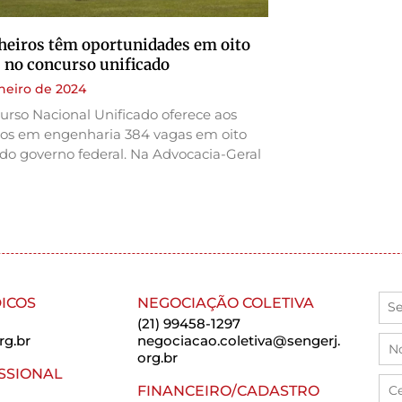
eiros têm oportunidades em oito
 no concurso unificado
aneiro de 2024
rso Nacional Unificado oferece aos
os em engenharia 384 vagas em oito
do governo federal. Na Advocacia-Geral
ICOS
NEGOCIAÇÃO COLETIVA
(21) 99458-1297
rg.br
negociacao.coletiva@sengerj.
org.br
SSIONAL
FINANCEIRO/CADASTRO