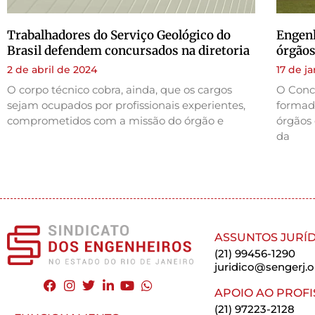
Trabalhadores do Serviço Geológico do
Engenh
Brasil defendem concursados na diretoria
órgãos
2 de abril de 2024
17 de j
O corpo técnico cobra, ainda, que os cargos
O Concu
sejam ocupados por profissionais experientes,
formad
comprometidos com a missão do órgão e
órgãos 
da
ASSUNTOS JURÍD
(21) 99456-1290
juridico@sengerj.o
APOIO AO PROFI
(21) 97223-2128