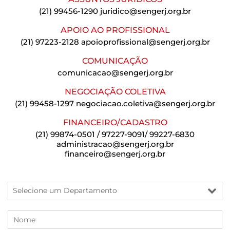
(21) 99456-1290
juridico@sengerj.org.br
APOIO AO PROFISSIONAL
(21) 97223-2128
apoioprofissional@sengerj.org.br
COMUNICAÇÃO
comunicacao@sengerj.org.br
NEGOCIAÇÃO COLETIVA
(21) 99458-1297
negociacao.coletiva@sengerj.org.br
FINANCEIRO/CADASTRO
(21) 99874-0501 / 97227-9091/ 99227-6830
administracao@sengerj.org.br
financeiro@sengerj.org.br