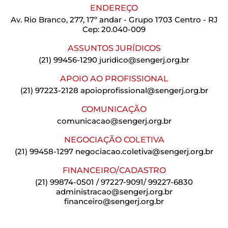
ENDEREÇO
Av. Rio Branco, 277, 17º andar - Grupo 1703 Centro - RJ
Cep: 20.040-009
ASSUNTOS JURÍDICOS
(21) 99456-1290
juridico@sengerj.org.br
APOIO AO PROFISSIONAL
(21) 97223-2128
apoioprofissional@sengerj.org.br
COMUNICAÇÃO
comunicacao@sengerj.org.br
NEGOCIAÇÃO COLETIVA
(21) 99458-1297
negociacao.coletiva@sengerj.org.br
FINANCEIRO/CADASTRO
(21) 99874-0501 / 97227-9091/ 99227-6830
administracao@sengerj.org.br
financeiro@sengerj.org.br