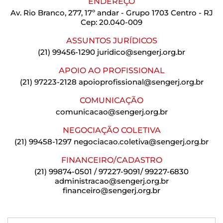
ENDEREÇO
Av. Rio Branco, 277, 17º andar - Grupo 1703 Centro - RJ
Cep: 20.040-009
ASSUNTOS JURÍDICOS
(21) 99456-1290
juridico@sengerj.org.br
APOIO AO PROFISSIONAL
(21) 97223-2128
apoioprofissional@sengerj.org.br
COMUNICAÇÃO
comunicacao@sengerj.org.br
NEGOCIAÇÃO COLETIVA
(21) 99458-1297
negociacao.coletiva@sengerj.org.br
FINANCEIRO/CADASTRO
(21) 99874-0501 / 97227-9091/ 99227-6830
administracao@sengerj.org.br
financeiro@sengerj.org.br