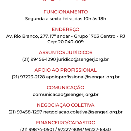
FUNCIONAMENTO
Segunda a sexta-feira, das 10h às 18h
ENDEREÇO
Av. Rio Branco, 277, 17º andar - Grupo 1703 Centro - RJ
Cep: 20.040-009
ASSUNTOS JURÍDICOS
(21) 99456-1290
juridico@sengerj.org.br
APOIO AO PROFISSIONAL
(21) 97223-2128
apoioprofissional@sengerj.org.br
COMUNICAÇÃO
comunicacao@sengerj.org.br
NEGOCIAÇÃO COLETIVA
(21) 99458-1297
negociacao.coletiva@sengerj.org.br
FINANCEIRO/CADASTRO
(21) 99874-0501 / 97227-9091/ 99227-6830