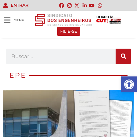
ENTRAR
FILIADO À:
MENU
FILIE-SE
EPE
Abrir 